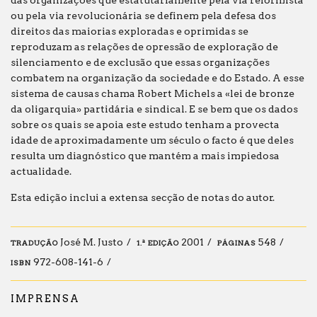
das organizações que estatutariamente pela via reformista
ou pela via revolucionária se definem pela defesa dos
direitos das maiorias exploradas e oprimidas se
reproduzam as relações de opressão de exploração de
silenciamento e de exclusão que essas organizações
combatem na organização da sociedade e do Estado. A esse
sistema de causas chama Robert Michels a «lei de bronze
da oligarquia» partidária e sindical. E se bem que os dados
sobre os quais se apoia este estudo tenham a provecta
idade de aproximadamente um século o facto é que deles
resulta um diagnóstico que mantém a mais impiedosa
actualidade.
Esta edição inclui a extensa secção de notas do autor.
José M. Justo
2001
548
TRADUÇÃO
1.ª EDIÇÃO
PÁGINAS
972-608-141-6
ISBN
IMPRENSA