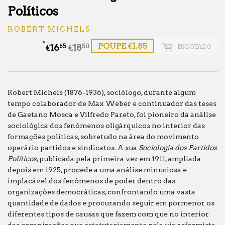
Políticos
ROBERT MICHELS
*
POUPE €1.85
€16
€18
Preço
€18.50
Preço
€16.65
ESGOTADO
65
50
normal
de
saldo
Robert Michels (1876-1936), sociólogo, durante algum
tempo colaborador de Max Weber e continuador das teses
de Gaetano Mosca e Vilfredo Pareto, foi pioneiro da análise
sociológica dos fenómenos oligárquicos no interior das
formações políticas, sobretudo na área do movimento
operário partidos e sindicatos. A sua
Sociologia dos Partidos
Políticos
, publicada pela primeira vez em 1911, ampliada
depois em 1925, procede a uma análise minuciosa e
implacável dos fenómenos de poder dentro das
organizações democráticas, confrontando uma vasta
quantidade de dados e procurando seguir em pormenor os
diferentes tipos de causas que fazem com que no interior