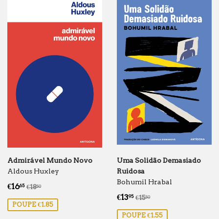
Admirável Mundo Novo
Uma Solidão Demasiado
Aldous Huxley
Ruidosa
Bohumil Hrabal
Preço
€16.65
Preço normal
€18.50
€16
65
€18
50
de
Preço
€13.95
Preço normal
€15.50
€13
95
€15
50
POUPE €1.85
saldo
de
POUPE €1.55
saldo