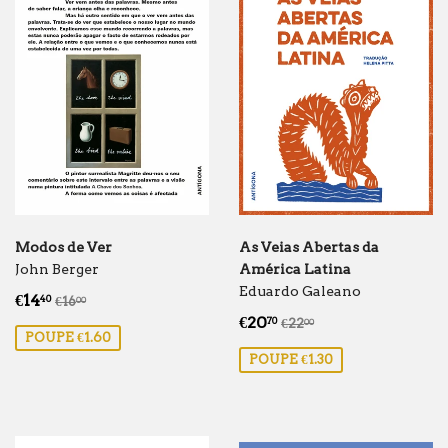
Modos de Ver
As Veias Abertas da
John Berger
América Latina
Eduardo Galeano
Preço
€14.40
Preço normal
€16.00
€14
40
€16
00
de
Preço
€20.70
Preço normal
€22.00
€20
70
€22
00
POUPE €1.60
saldo
de
POUPE €1.30
saldo