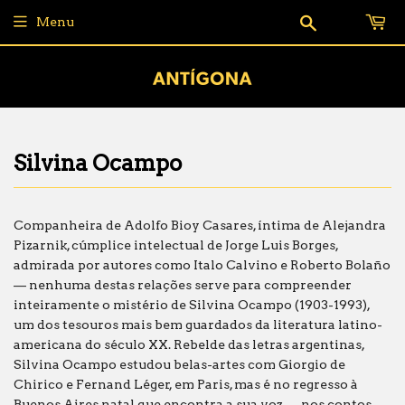
Pesquisar
Menu
Silvina Ocampo
Companheira de Adolfo Bioy Casares, íntima de Alejandra
Pizarnik, cúmplice intelectual de Jorge Luis Borges,
admirada por autores como Italo Calvino e Roberto Bolaño
— nenhuma destas relações serve para compreender
inteiramente o mistério de Silvina Ocampo (1903-1993),
um dos tesouros mais bem guardados da literatura latino-
americana do século XX. Rebelde das letras argentinas,
Silvina Ocampo estudou belas-artes com Giorgio de
Chirico e Fernand Léger, em Paris, mas é no regresso à
Buenos Aires natal que encontra a sua voz — nos contos