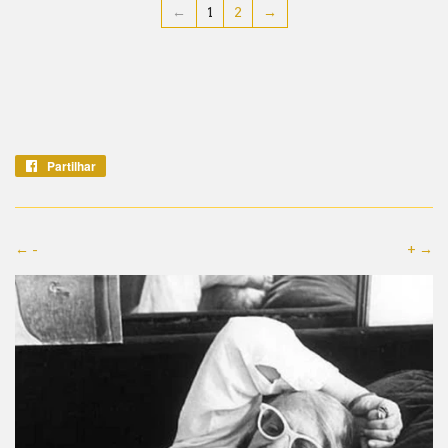
←
1
2
→
Partilhar
Partilhe
no
Facebook
← -
+ →