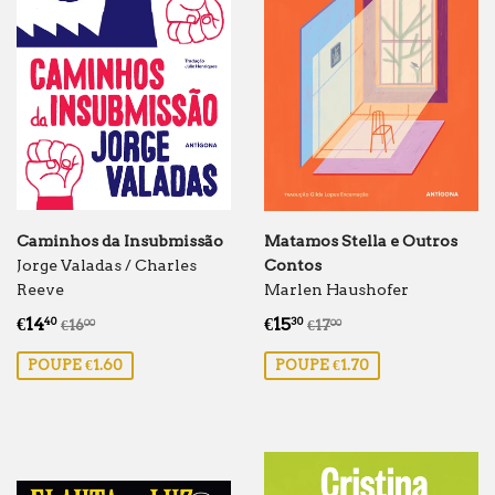
Caminhos da Insubmissão
Matamos Stella e Outros
Jorge Valadas / Charles
Contos
Reeve
Marlen Haushofer
Preço
€14.40
Preço
€15.30
Preço normal
€16.00
Preço normal
€17.00
€14
€15
40
30
€16
€17
00
00
de
de
POUPE €1.60
POUPE €1.70
saldo
saldo