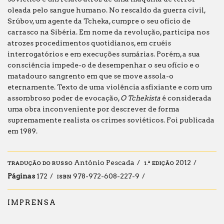
oleada pelo sangue humano. No rescaldo da guerra civil,
Srúbov, um agente da Tcheka, cumpre o seu ofício de
carrasco na Sibéria. Em nome da revolução, participa nos
atrozes procedimentos quotidianos, em cruéis
interrogatórios e em execuções sumárias. Porém, a sua
consciência impede-o de desempenhar o seu ofício e o
matadouro sangrento em que se move assola-o
eternamente. Texto de uma violência asfixiante e com um
assombroso poder de evocação,
O Tchekista
é considerada
uma obra inconveniente por descrever de forma
supremamente realista os crimes soviéticos. Foi publicada
em 1989.
António Pescada
2012
TRADUÇÃO DO RUSSO
1.ª EDIÇÃO
Páginas
172
978-972-608-227-9
ISBN
IMPRENSA