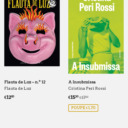
Flauta de Luz – n.º 12
A Insubmissa
Flauta de Luz
Cristina Peri Rossi
Preço
€12.00
Preço
€15.30
Preço normal
€17.00
€12
€15
00
30
€17
00
normal
de
POUPE €1.70
saldo