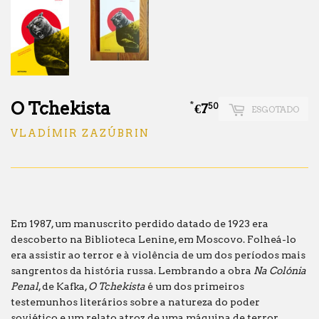
O Tchekista
*
€7
€7.50
50
ESGOTADO
VLADÍMIR ZAZÚBRIN
Em 1987, um manuscrito perdido datado de 1923 era
descoberto na Biblioteca Lenine, em Moscovo. Folheá-lo
era assistir ao terror e à violência de um dos períodos mais
sangrentos da história russa. Lembrando a obra
Na Colónia
Penal
, de Kafka,
O Tchekista
é um dos primeiros
testemunhos literários sobre a natureza do poder
soviético e um relato atroz de uma máquina de terror