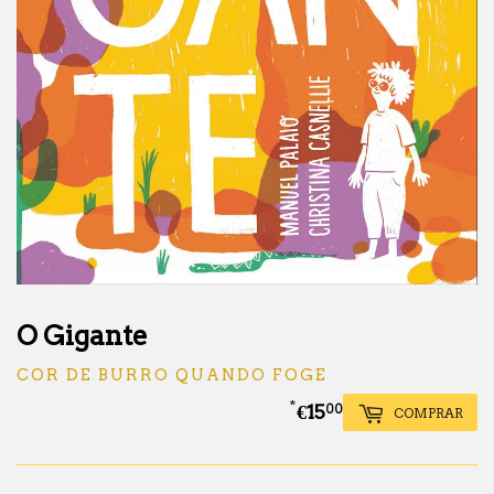
O Gigante
COR DE BURRO QUANDO FOGE
*
€15
€15.00
00
COMPRAR