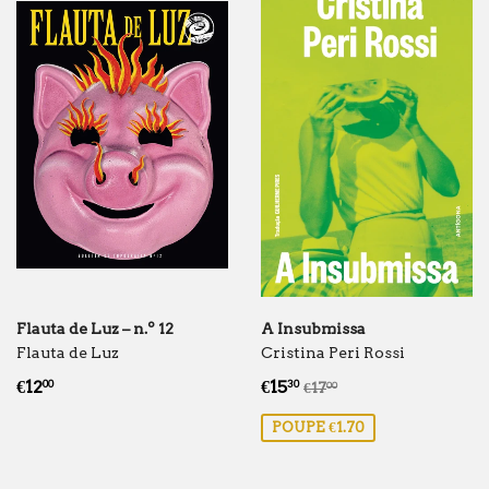
Flauta de Luz – n.º 12
A Insubmissa
Flauta de Luz
Cristina Peri Rossi
Preço
€12.00
Preço
€15.30
Preço normal
€17.00
€12
€15
00
30
€17
00
normal
de
POUPE €1.70
saldo