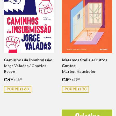
Caminhos da Insubmissão
Matamos Stella e Outros
Jorge Valadas / Charles
Contos
Reeve
Marlen Haushofer
Preço
€14.40
Preço
€15.30
Preço normal
€16.00
Preço normal
€17.00
€14
€15
40
30
€16
€17
00
00
de
de
POUPE €1.60
POUPE €1.70
saldo
saldo