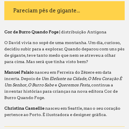
Pareciam pés de gigante...
Cor de Burro Quando Foge
| distribuição Antígona
O David vivia no sopé de uma montanha. Um dia, curioso,
decidiu subir para a explorar. Quando deparou com uns pés
de gigante, teve tanto medo que nem se atreveu a olhar
para cima. Mas será que tinha visto bem?
Manuel Palaio
nasceu em Ferreira do Zêzere em data
incerta. Depois de
Um Elefante na Cidade
,
O Meu Coração É
Um Senhor
,
O Burro Sabe
e
Queremos Festa
, continua a
inventar histórias para crianças na nova editora Cor de
Burro Quando Foge.
Christina Casnellie
nasceu em Seattle, mas o seu coração
pertence ao Porto. É ilustradora e designer gráfica
.