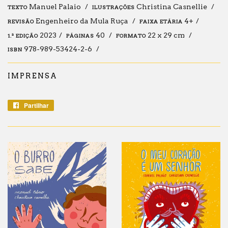
Manuel Palaio
Christina Casnellie
TEXTO
ILUSTRAÇÕES
Engenheiro da Mula Ruça
4+
REVISÃO
FAIXA ETÁRIA
2023
40
22 x 29 cm
1.ª EDIÇÃO
PÁGINAS
FORMATO
978-989-53424-2-6
ISBN
IMPRENSA
Partilhar
Partilhe
no
Facebook