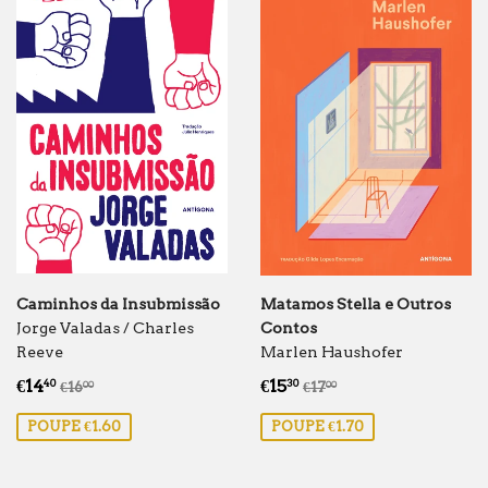
Caminhos da Insubmissão
Matamos Stella e Outros
Jorge Valadas / Charles
Contos
Reeve
Marlen Haushofer
Preço
€14.40
Preço
€15.30
Preço normal
€16.00
Preço normal
€17.00
€14
€15
40
30
€16
€17
00
00
de
de
POUPE €1.60
POUPE €1.70
saldo
saldo