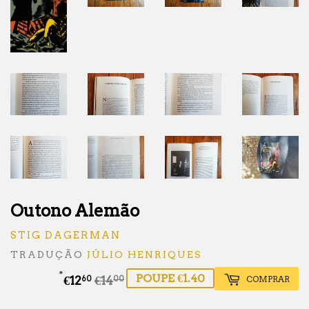
Outono Alemão
STIG DAGERMAN
TRADUÇÃO
JÚLIO HENRIQUES
*
POUPE €1.40
€12
€14
Preço
€14.00
Preço
€12.60
COMPRAR
60
00
normal
de