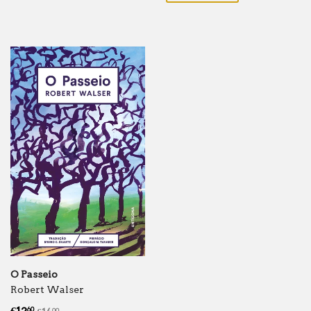
O Passeio
Robert Walser
Preço
€12.60
Preço normal
€14.00
60
00