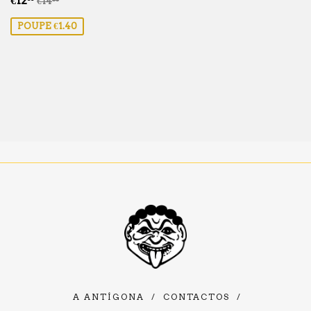
€12
€14
de
POUPE €1.40
saldo
A ANTÍGONA
/
CONTACTOS
/