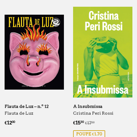
Flauta de Luz – n.º 12
A Insubmissa
Flauta de Luz
Cristina Peri Rossi
Preço
€12.00
Preço
€15.30
Preço normal
€17.00
€12
€15
00
30
€17
00
normal
de
POUPE €1.70
saldo