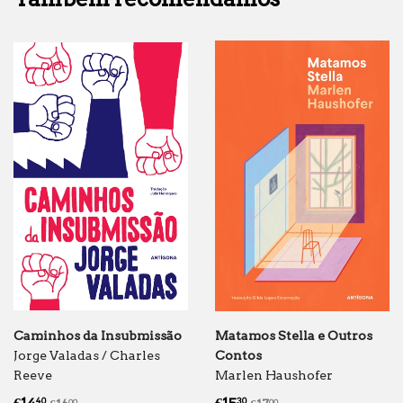
Caminhos da Insubmissão
Matamos Stella e Outros
Jorge Valadas / Charles
Contos
Reeve
Marlen Haushofer
Preço
€14.40
Preço
€15.30
Preço normal
€16.00
Preço normal
€17.00
40
30
00
00