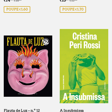
€14
€15
€16
€17
de
de
POUPE €1.60
POUPE €1.70
saldo
saldo
Flauta de Luz – n.º 12
A Insubmissa