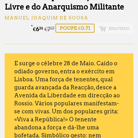
Livre e do Anarquismo Militante
MANUEL JOAQUIM DE SOUSA
*
POUPE €0.71
€6
€7
Preço
€7.07
Preço
€6.36
ESGOTADO
36
07
normal
de
saldo
E surge o célebre 28 de Maio. Caído o
odiado governo, entra o exército em
Lisboa. Uma força de tenentes, qual
guarda avançada da Reacção, desce a
Avenida da Liberdade em direcção ao
Rossio. Vários populares manifestam-
se com vivas. Um dos populares grita:
«Viva a República!» O tenente
abandona a força e dá-lhe uma
bofetada. Simbólico gesto: nem