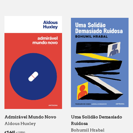
Admirável Mundo Novo
Uma Solidão Demasiado
Aldous Huxley
Ruidosa
Bohumil Hrabal
Preço
€16.65
Preço normal
€18.50
€16
65
50