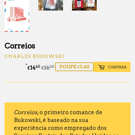
Correios
CHARLES BUKOWSKI
*
POUPE €1.60
€14
€16
Preço
€16.00
Preço
€14.40
COMPRAR
40
00
normal
de
saldo
Correios
, o primeiro romance de
Bukowski, é baseado na sua
experiência como empregado dos