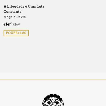
A Liberdade é Uma Luta
Constante
Angela Davis
Preço
€14.40
Preço normal
€16.00
€14
40
€16
00
de
POUPE €1.60
saldo