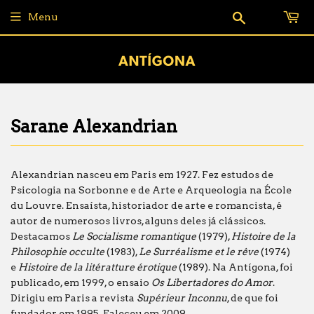
Pesquisar
Menu
Sarane Alexandrian
Alexandrian nasceu em Paris em 1927. Fez estudos de
Psicologia na Sorbonne e de Arte e Arqueologia na École
du Louvre. Ensaísta, historiador de arte e romancista, é
autor de numerosos livros, alguns deles já clássicos.
Destacamos
Le Socialisme romantique
(1979),
Histoire de la
Philosophie occulte
(1983),
Le Surréalisme et le rêve
(1974)
e
Histoire de la litératture érotique
(1989). Na Antígona, foi
publicado, em 1999, o ensaio
Os Libertadores do Amor
.
Dirigiu em Paris a revista
Supérieur Inconnu
, de que foi
fundador em 1995. Faleceu em 2009.