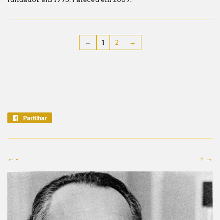
←
1
2
→
Partilhar
Partilhe
no
Facebook
← -
+ →