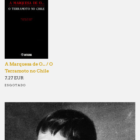
A Marquesa de O... / O
Terramoto no Chile
7.27 EUR
ESGOTADO