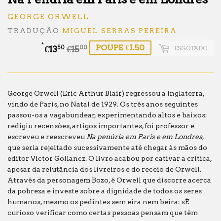
GEORGE ORWELL
TRADUÇÃO
MIGUEL SERRAS PEREIRA
*
POUPE €1.50
€13
€15
Preço
€15.00
Preço
€13.50
ESGOTADO
50
00
normal
de
saldo
George Orwell (Eric Arthur Blair) regressou a Inglaterra,
vindo de Paris, no Natal de 1929. Os três anos seguintes
passou-os a vagabundear, experimentando altos e baixos:
redigiu recensões, artigos importantes, foi professor e
escreveu e reescreveu
Na penúria em Paris e em Londres
,
que seria rejeitado sucessivamente até chegar às mãos do
editor Victor Gollancz. O livro acabou por cativar a crítica,
apesar da relutância dos livreiros e do receio de Orwell.
Através da personagem Bozo, é Orwell que discorre acerca
da pobreza e investe sobre a dignidade de todos os seres
humanos, mesmo os pedintes sem eira nem beira: «É
curioso verificar como certas pessoas pensam que têm