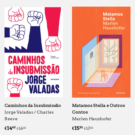
Caminhos da Insubmissão
Matamos Stella e Outros
Jorge Valadas / Charles
Contos
Reeve
Marlen Haushofer
Preço
€14.40
Preço
€15.30
Preço normal
€16.00
Preço normal
€17.00
€14
€15
40
30
€16
€17
00
00
de
de