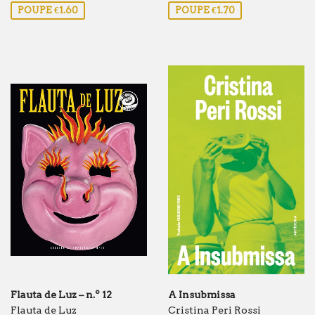
POUPE €1.60
POUPE €1.70
saldo
saldo
Flauta de Luz – n.º 12
A Insubmissa
Flauta de Luz
Cristina Peri Rossi