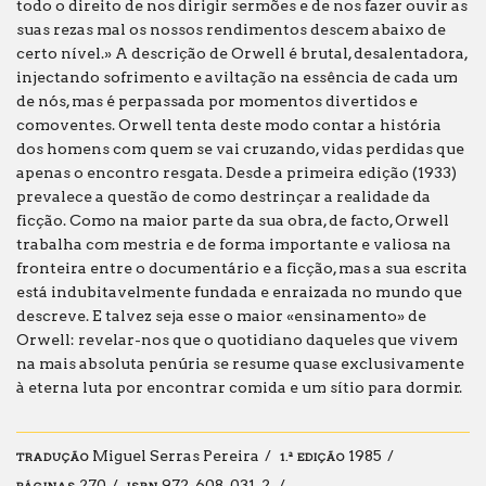
todo o direito de nos dirigir sermões e de nos fazer ouvir as
suas rezas mal os nossos rendimentos descem abaixo de
certo nível.» A descrição de Orwell é brutal, desalentadora,
injectando sofrimento e aviltação na essência de cada um
de nós, mas é perpassada por momentos divertidos e
comoventes. Orwell tenta deste modo contar a história
dos homens com quem se vai cruzando, vidas perdidas que
apenas o encontro resgata. Desde a primeira edição (1933)
prevalece a questão de como destrinçar a realidade da
ficção. Como na maior parte da sua obra, de facto, Orwell
trabalha com mestria e de forma importante e valiosa na
fronteira entre o documentário e a ficção, mas a sua escrita
está indubitavelmente fundada e enraizada no mundo que
descreve. E talvez seja esse o maior «ensinamento» de
Orwell: revelar-nos que o quotidiano daqueles que vivem
na mais absoluta penúria se resume quase exclusivamente
à eterna luta por encontrar comida e um sítio para dormir.
Miguel Serras Pereira
1985
TRADUÇÃO
1.ª EDIÇÃO
270
972-608-031-2