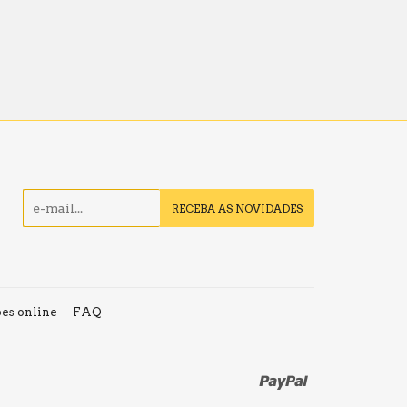
E-
RECEBA AS NOVIDADES
mail
es online
FAQ
Paypal