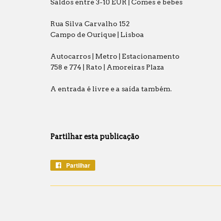
Saldos entre 3-10 EUR | Comes e bebes
Rua Silva Carvalho 152
Campo de Ourique | Lisboa
Autocarros | Metro | Estacionamento
758 e 774 | Rato | Amoreiras Plaza
A entrada é livre e a saída também.
Partilhar esta publicação
Partilhar
Partilhe
no
Facebook