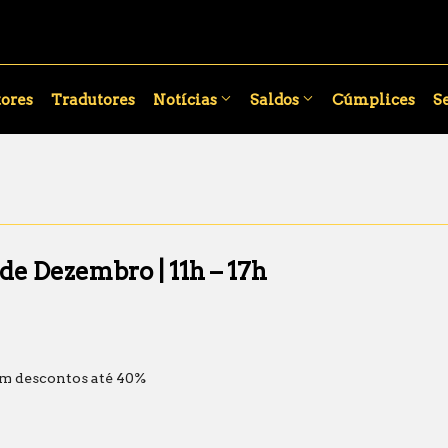
ores
Tradutores
Notícias
Saldos
Cúmplices
S
 de Dezembro | 11h – 17h
om descontos até 40%