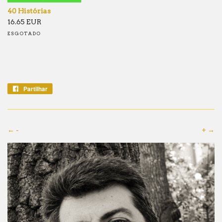
40 Histórias
16.65 EUR
ESGOTADO
Partilhar
Partilhe
no
Facebook
← -
+ →